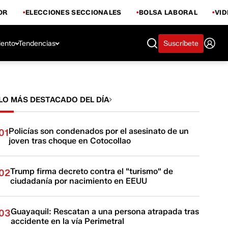
OR
ELECCIONES SECCIONALES
BOLSA LABORAL
VI
iento
Tendencias
Suscríbete
LO MÁS DESTACADO DEL DÍA
Policías son condenados por el asesinato de un
01
joven tras choque en Cotocollao
Trump firma decreto contra el "turismo" de
02
ciudadanía por nacimiento en EEUU
Guayaquil: Rescatan a una persona atrapada tras
03
accidente en la vía Perimetral