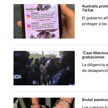
Australia proh
TikTok
El gobierno a
proteger a los
‘Caso Malvinas’
grabaciones
La diligencia 
de desaparici
Brutal asesin
Los cuerpos f