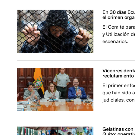
En 30 días Ecu
el crimen org
El Comité para
y Utilización 
escenarios.
Vicepresidenta
reclutamiento
El primer enfo
que han sido 
judiciales, co
Gelatinas con 
Quito: operat