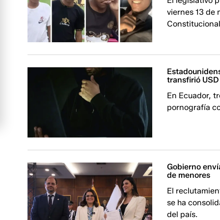
El legislativo 
viernes 13 de 
Constitucional
Estadounidens
transfirió USD
En Ecuador, tr
pornografía co
Gobierno envía
de menores
El reclutamien
se ha consolid
del país.