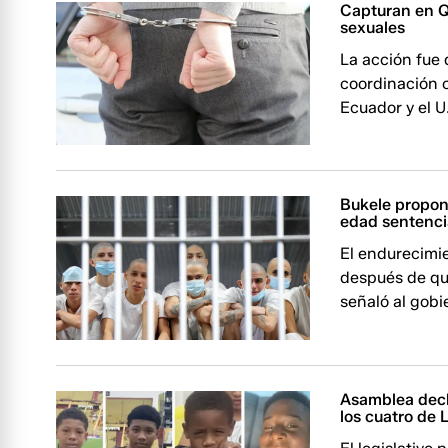
Capturan en Q
sexuales
La acción fue 
coordinación c
Ecuador y el U
Bukele propon
edad sentenci
El endurecimie
después de qu
señaló al gob
Asamblea decl
los cuatro de 