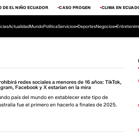
 DE EL NIÑO ECUADOR
CASO PROGEN
CLIMA EN ECUAD
icias
Actualidad
Mundo
Política
Servicios
Deportes
Negocios
Entretenim
ohibirá redes sociales a menores de 16 años: TikTok,
agram, Facebook y X estarían en la mira
undo país del mundo en establecer este tipo de
ustralia fue el primero en hacerlo a finales de 2025.