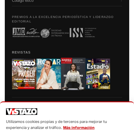
Código etico
›
PREMIOS A LA EXCELENCIA PERIODÍSTICA Y LIDERAZGO
EDITORIAL
REVISTAS
Prohibida la reproducción total, parcial y traducción a cualquier idioma, sin
autorización escrita de su titular, de todos los contenidos de Vistazo.com.
Utilizamos cookies propias y de terceros para mejorar tu
experiencia y analizar el tráfico.
Más información