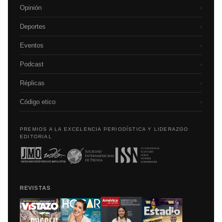
Opinión
›
Deportes
›
Eventos
›
Podcast
›
Réplicas
›
Código etico
›
PREMIOS A LA EXCELENCIA PERIODÍSTICA Y LIDERAZGO
EDITORIAL
REVISTAS