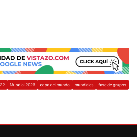
022
Mundial 2026
copa del mundo
mundiales
fase de grupos