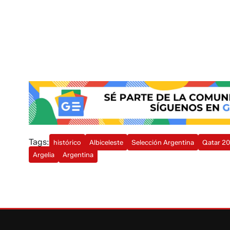
Tags:
histórico
Albiceleste
Selección Argentina
Qatar 2
Argelia
Argentina