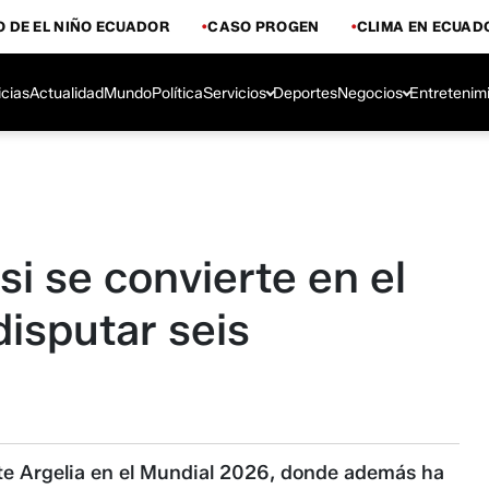
 DE EL NIÑO ECUADOR
CASO PROGEN
CLIMA EN ECUAD
icias
Actualidad
Mundo
Política
Servicios
Deportes
Negocios
Entretenim
si se convierte en el
disputar seis
ante Argelia en el Mundial 2026, donde además ha