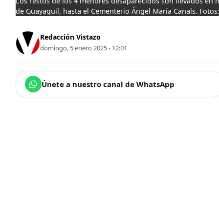
Los restos de los 4 menores desaparecidos son llevados en h
de Guayaquil, hasta el Cementerio Ángel María Canals. Fotos
Redacción Vistazo
domingo, 5 enero 2025 - 12:01
Únete a nuestro canal de WhatsApp