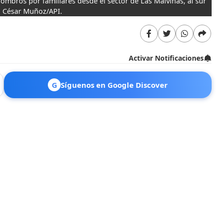
ombros por familiares desde el sector de Las Malvinas, al sur
: César Muñoz/API.
Activar Notificaciones
G
Síguenos en Google Discover