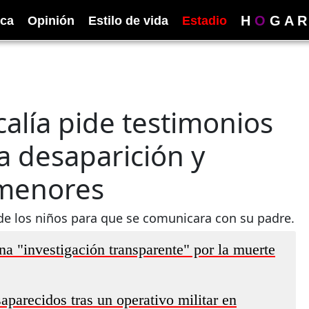
H
O
G
A
R
ica
Opinión
Estilo de vida
Estadio
calía pide testimonios
la desaparición y
 menores
 de los niños para que se comunicara con su padre.
a "investigación transparente" por la muerte
parecidos tras un operativo militar en