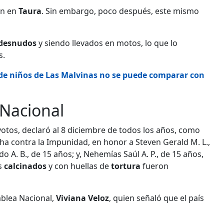
an en
Taura
. Sin embargo, poco después, este mismo
desnudos
y siendo llevados en motos, lo que lo
s.
 de niños de Las Malvinas no se puede comparar con
 Nacional
votos, declaró al 8 diciembre de todos los años, como
cha contra la Impunidad, en honor a Steven Gerald M. L.,
o A. B., de 15 años; y, Nehemías Saúl A. P., de 15 años,
s
calcinados
y con huellas de
tortura
fueron
mblea Nacional,
Viviana Veloz
, quien señaló que el país