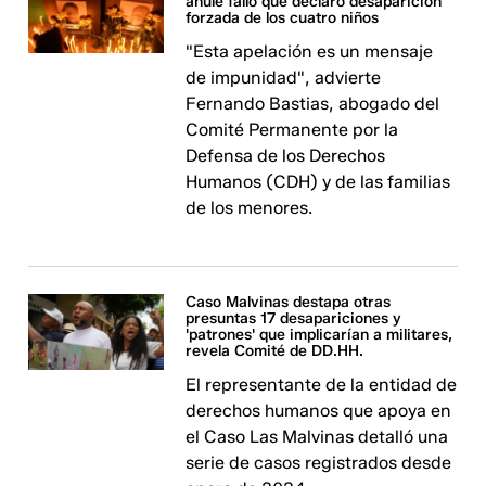
anule fallo que declaró desaparición
forzada de los cuatro niños
"Esta apelación es un mensaje
de impunidad", advierte
Fernando Bastias, abogado del
Comité Permanente por la
Defensa de los Derechos
Humanos (CDH) y de las familias
de los menores.
Caso Malvinas destapa otras
presuntas 17 desapariciones y
'patrones' que implicarían a militares,
revela Comité de DD.HH.
El representante de la entidad de
derechos humanos que apoya en
el Caso Las Malvinas detalló una
serie de casos registrados desde