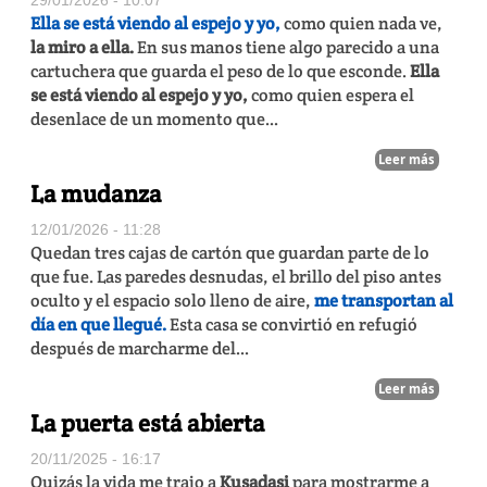
Ella se está viendo al espejo y yo,
como quien nada ve,
la miro a ella.
En sus manos tiene algo parecido a una
cartuchera que guarda el peso de lo que esconde.
Ella
se está viendo al espejo y yo,
como quien espera el
desenlace de un momento que...
Leer más
La mudanza
12/01/2026 - 11:28
Quedan tres cajas de cartón que guardan parte de lo
que fue. Las paredes desnudas, el brillo del piso antes
oculto y el espacio solo lleno de aire,
me transportan al
día en que llegué.
Esta casa se convirtió en refugió
después de marcharme del...
Leer más
La puerta está abierta
20/11/2025 - 16:17
Quizás la vida me trajo a
Kusadasi
para mostrarme a