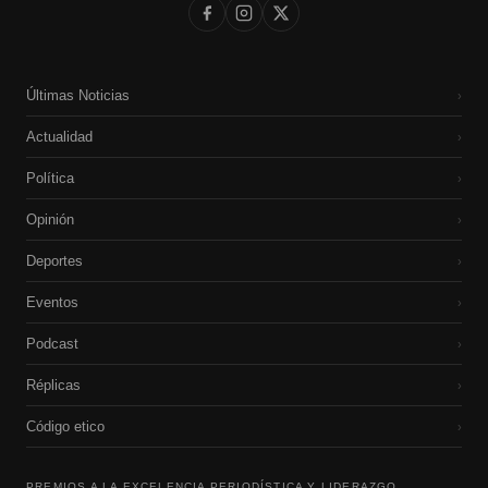
Últimas Noticias
›
Actualidad
›
Política
›
Opinión
›
Deportes
›
Eventos
›
Podcast
›
Réplicas
›
Código etico
›
PREMIOS A LA EXCELENCIA PERIODÍSTICA Y LIDERAZGO