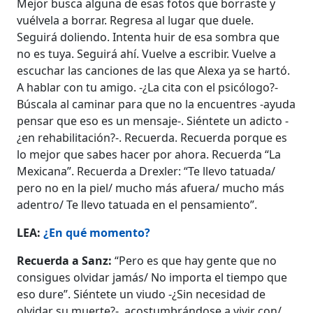
Mejor busca alguna de esas fotos que borraste y
vuélvela a borrar. Regresa al lugar que duele.
Seguirá doliendo. Intenta huir de esa sombra que
no es tuya. Seguirá ahí. Vuelve a escribir. Vuelve a
escuchar las canciones de las que Alexa ya se hartó.
A hablar con tu amigo. -¿La cita con el psicólogo?-
Búscala al caminar para que no la encuentres -ayuda
pensar que eso es un mensaje-. Siéntete un adicto -
¿en rehabilitación?-. Recuerda. Recuerda porque es
lo mejor que sabes hacer por ahora. Recuerda “La
Mexicana”. Recuerda a Drexler: “Te llevo tatuada/
pero no en la piel/ mucho más afuera/ mucho más
adentro/ Te llevo tatuada en el pensamiento”.
LEA:
¿En qué momento?
Recuerda a Sanz:
“Pero es que hay gente que no
consigues olvidar jamás/ No importa el tiempo que
eso dure”. Siéntete un viudo -¿Sin necesidad de
olvidar su muerte?-, acostumbrándose a vivir con/