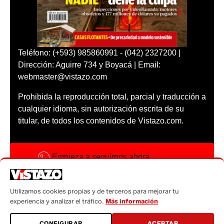
Teléfono: (+593) 985860991 - (042) 2327200 |
Dirección: Aguirre 734 y Boyacá | Email:
webmaster@vistazo.com
Prohibida la reproducción total, parcial y traducción a
cualquier idioma, sin autorización escrita de su
titular, de todos los contenidos de Vistazo.com.
Empieza a seguirnos ahora
Activar notificaciones
Utilizamos cookies propias y de terceros para mejorar tu
Código ética
experiencia y analizar el tráfico.
Más información
Sugerencias a:
CONFIGURAR
ACEPTAR