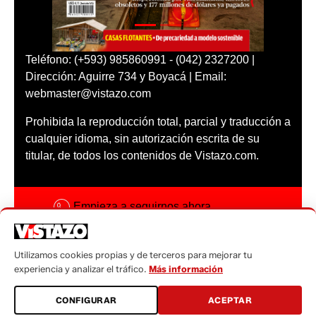
Teléfono: (+593) 985860991 - (042) 2327200 |
Dirección: Aguirre 734 y Boyacá | Email:
webmaster@vistazo.com
Prohibida la reproducción total, parcial y traducción a
cualquier idioma, sin autorización escrita de su
titular, de todos los contenidos de Vistazo.com.
Empieza a seguirnos ahora
Activar notificaciones
Utilizamos cookies propias y de terceros para mejorar tu
Código ética
experiencia y analizar el tráfico.
Más información
Sugerencias a:
CONFIGURAR
ACEPTAR
sugerencias@vistazo.com