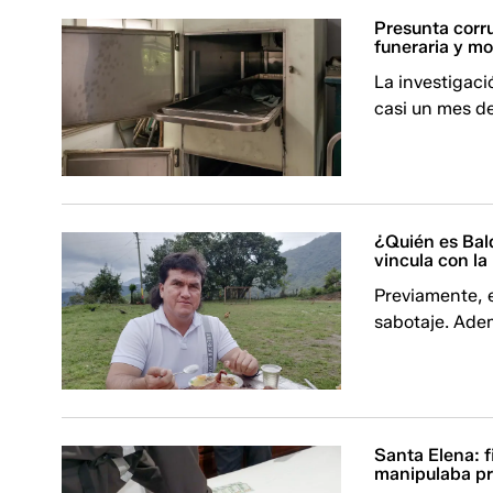
Presunta corru
funeraria y m
La investigaci
casi un mes d
¿Quién es Bald
vincula con l
Previamente, e
sabotaje. Adem
Santa Elena: f
manipulaba pr