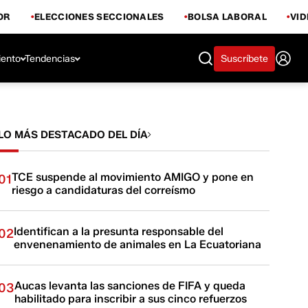
OR
ELECCIONES SECCIONALES
BOLSA LABORAL
VI
iento
Tendencias
Suscríbete
LO MÁS DESTACADO DEL DÍA
TCE suspende al movimiento AMIGO y pone en
01
riesgo a candidaturas del correísmo
Identifican a la presunta responsable del
02
envenenamiento de animales en La Ecuatoriana
Aucas levanta las sanciones de FIFA y queda
03
habilitado para inscribir a sus cinco refuerzos