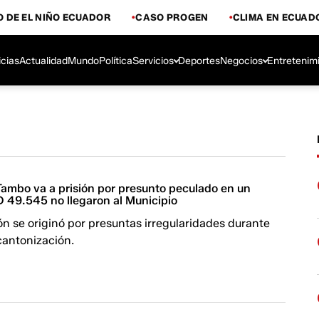
 DE EL NIÑO ECUADOR
CASO PROGEN
CLIMA EN ECUAD
icias
Actualidad
Mundo
Política
Servicios
Deportes
Negocios
Entretenim
Tambo va a prisión por presunto peculado en un
D 49.545 no llegaron al Municipio
ón se originó por presuntas irregularidades durante
 cantonización.