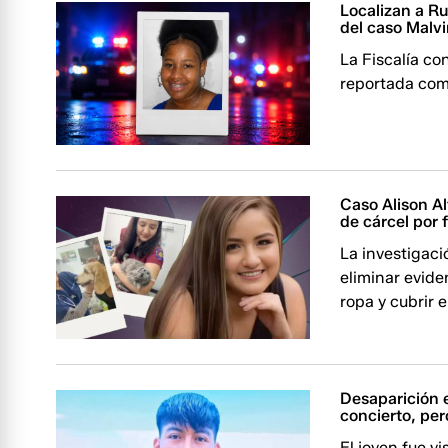
Localizan a R
del caso Malv
La Fiscalía co
reportada com
Caso Alison A
de cárcel por 
La investigaci
eliminar evide
ropa y cubrir 
Desaparición 
concierto, per
El joven fue v