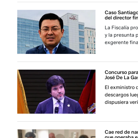
Caso Santiago
del director f
La Fiscalía pr
y la presunta 
exgerente fina
Concurso para
José De La Ga
El exministro 
descargos lue
dispusiera ver
Cae red de nar
que operaba 