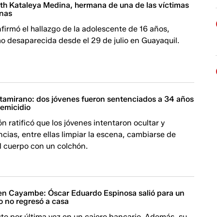
uth Kataleya Medina, hermana de una de las víctimas
inas
nfirmó el hallazgo de la adolescente de 16 años,
o desaparecida desde el 29 de julio en Guayaquil.
ltamirano: dos jóvenes fueron sentenciados a 34 años
femicidio
ón ratificó que los jóvenes intentaron ocultar y
ncias, entre ellas limpiar la escena, cambiarse de
el cuerpo con un colchón.
en Cayambe: Óscar Eduardo Espinosa salió para un
o no regresó a casa
isto por última vez en un cajero bancario. Además, su