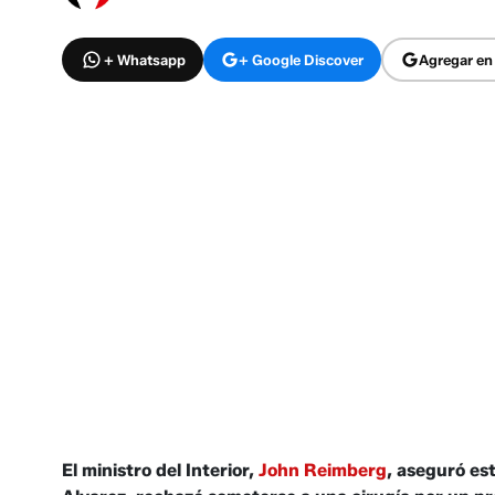
+ Whatsapp
+ Google Discover
Agregar en
El ministro del Interior,
John Reimberg
, aseguró es