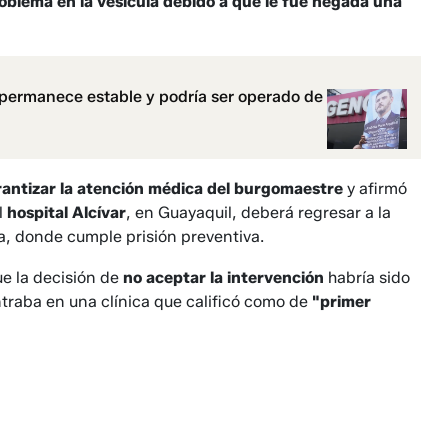
oblema en la vesícula debido a que le fue negada una
e permanece estable y podría ser operado de
antizar la atención médica del burgomaestre
y afirmó
l
hospital Alcívar
, en Guayaquil, deberá regresar a la
na, donde cumple prisión preventiva.
ue la decisión de
no aceptar la intervención
habría sido
ntraba en una clínica que calificó como de
"primer