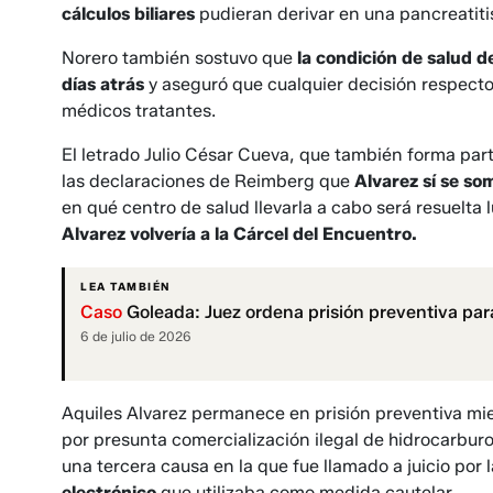
cálculos biliares
pudieran derivar en una pancreatit
Norero también sostuvo que
la condición de salud d
días atrás
y aseguró que cualquier decisión respecto
médicos tratantes.
El letrado Julio César Cueva, que también forma par
las declaraciones de Reimberg que
Alvarez sí se so
en qué centro de salud llevarla a cabo será resuelt
Alvarez volvería a la Cárcel del Encuentro.
LEA TAMBIÉN
Caso
Goleada: Juez ordena prisión preventiva par
6 de julio de 2026
Aquiles Alvarez permanece en prisión preventiva mien
por presunta comercialización ilegal de hidrocarburo
una tercera causa en la que fue llamado a juicio por
electrónico
que utilizaba como medida cautelar.