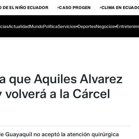
 DE EL NIÑO ECUADOR
CASO PROGEN
CLIMA EN ECUAD
icias
Actualidad
Mundo
Política
Servicios
Deportes
Negocios
Entretenim
a que Aquiles Alvarez
 volverá a la Cárcel
 de Guayaquil no aceptó la atención quirúrgica