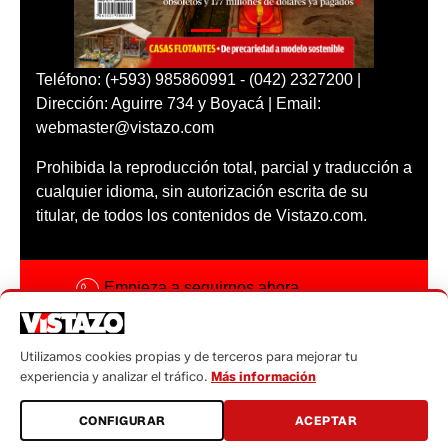
Teléfono: (+593) 985860991 - (042) 2327200 |
Dirección: Aguirre 734 y Boyacá | Email:
webmaster@vistazo.com
Prohibida la reproducción total, parcial y traducción a
cualquier idioma, sin autorización escrita de su
titular, de todos los contenidos de Vistazo.com.
Empieza a seguirnos ahora
Activar notificaciones
Utilizamos cookies propias y de terceros para mejorar tu
Código ética
experiencia y analizar el tráfico.
Más información
Sugerencias a:
CONFIGURAR
ACEPTAR
sugerencias@vistazo.com