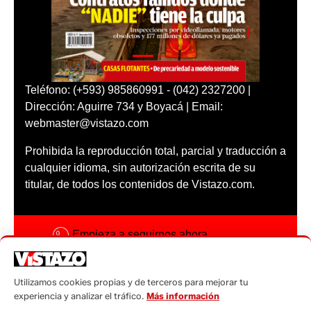
Teléfono: (+593) 985860991 - (042) 2327200 |
Dirección: Aguirre 734 y Boyacá | Email:
webmaster@vistazo.com
Prohibida la reproducción total, parcial y traducción a
cualquier idioma, sin autorización escrita de su
titular, de todos los contenidos de Vistazo.com.
Empieza a seguirnos ahora
Activar notificaciones
Utilizamos cookies propias y de terceros para mejorar tu
Código ética
experiencia y analizar el tráfico.
Más información
Sugerencias a: