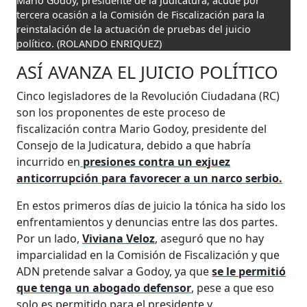
Mario Godoy, presidente de la Judicatura, acude por
tercera ocasión a la Comisión de Fiscalización para la
reinstalación de la actuación de pruebas del juicio
político.
(ROLANDO ENRIQUEZ)
ASÍ AVANZA EL JUICIO POLÍTICO
Cinco legisladores de la Revolución Ciudadana (RC)
son los proponentes de este proceso de
fiscalización contra Mario Godoy, presidente del
Consejo de la Judicatura, debido a que habría
incurrido en
presiones contra un exjuez
anticorrupción para favorecer a un narco serbio.
En estos primeros días de juicio la tónica ha sido los
enfrentamientos y denuncias entre las dos partes.
Por un lado,
Viviana Veloz
, aseguró que no hay
imparcialidad en la Comisión de Fiscalización y que
ADN pretende salvar a Godoy, ya que
se le permitió
que tenga un abogado defensor
, pese a que eso
solo es permitido para el presidente y