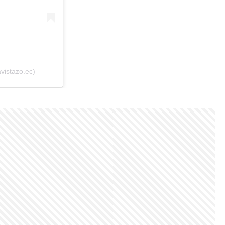
vistazo.ec)