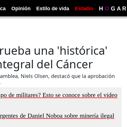
H
O
G
A
R
ica
Opinión
Estilo de vida
Estadio
ueba una 'histórica'
ntegral del Cáncer
Asamblea, Niels Olsen, destacó que la aprobación
.
po de militares? Esto se conoce sobre el video
gentes de Daniel Noboa sobre minería ilegal