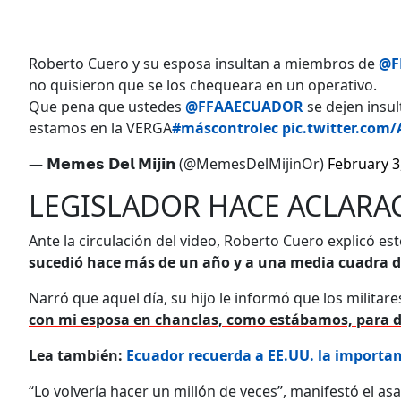
Roberto Cuero y su esposa insultan a miembros de
@F
no quisieron que se los chequeara en un operativo.
Que pena que ustedes
@FFAAECUADOR
se dejen insul
estamos en la VERGA
#máscontrolec
pic.twitter.co
— 𝗠𝗲𝗺𝗲𝘀 𝗗𝗲𝗹 𝗠𝗶𝗷𝗶𝗻 (@MemesDelMijinOr)
February 3
LEGISLADOR HACE ACLARA
Ante la circulación del video, Roberto Cuero explicó es
sucedió hace más de un año y a una media cuadra d
Narró que aquel día, su hijo le informó que los militar
con mi esposa en chanclas, como estábamos, para d
Lea también:
Ecuador recuerda a EE.UU. la importa
“Lo volvería hacer un millón de veces”, manifestó el as