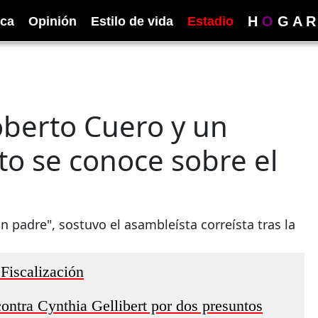
H
O
G
A
R
ica
Opinión
Estilo de vida
Estadio
oberto Cuero y un
to se conoce sobre el
n padre", sostuvo el asambleísta correísta tras la
Fiscalización
contra Cynthia Gellibert por dos presuntos