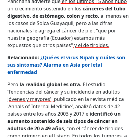
Panchana advierte que
en los últimos 15 años hubo
un crecimiento sostenido en los
cánceres del tubo
digestivo, de estómago, colon y recto
,
al menos en
los casos de Solca Guayaquil; pero a las cifras
nacionales
le agrega el cáncer de piel
, "que por
nuestra geografía (Ecuador) estamos más
expuestos que otros países"
y el de tiroides.
Relacionado:
¿Qué es el virus Nipah y cuáles son
sus síntomas? Alarma en Asia por letal
enfermedad
Pero
la realidad global es otra.
El estudio
‘Tendencias del cáncer y su incidencia en adultos
jóvenes y mayores',
publicado en la revista médica
'Annals of Internal Medicine’, analizó datos de 42
países entre los años 2003 y 2017 e
identificó un
aumento sostenido de seis tipos de cáncer en
adultos de 20 a 49 años
, con el cáncer de tiroides
como primero en el listado. En todos los tumores, a