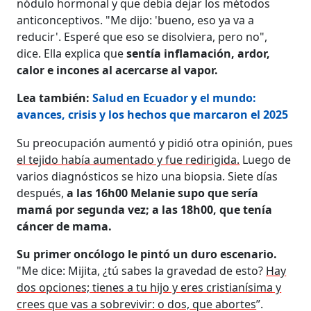
nódulo hormonal y que debía dejar los métodos
anticonceptivos. "Me dijo: 'bueno, eso ya va a
reducir'. Esperé que eso se disolviera, pero no",
dice. Ella explica que
sentía inflamación, ardor,
calor e incones al acercarse al vapor.
Lea también:
Salud en Ecuador y el mundo:
avances, crisis y los hechos que marcaron el 2025
Su preocupación aumentó y pidió otra opinión, pues
el tejido había aumentado y fue redirigida.
Luego de
varios diagnósticos se hizo una biopsia. Siete días
después,
a las 16h00 Melanie supo que sería
mamá por segunda vez; a las 18h00, que tenía
cáncer de mama.
Su primer oncólogo le pintó un duro escenario.
"Me dice: Mijita, ¿tú sabes la gravedad de esto?
Hay
dos opciones; tienes a tu hijo y eres cristianísima y
crees que vas a sobrevivir: o dos, que abortes
”.