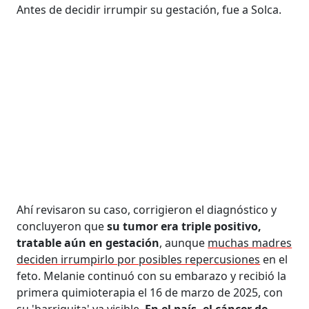
Antes de decidir irrumpir su gestación, fue a Solca.
Ahí revisaron su caso, corrigieron el diagnóstico y
concluyeron que
su tumor era triple positivo,
tratable aún en gestación
, aunque
muchas madres
deciden irrumpirlo por posibles repercusiones
en el
feto. Melanie continuó con su embarazo y recibió la
primera quimioterapia el 16 de marzo de 2025, con
su 'barriguita' ya visible.
En el país, el cáncer de