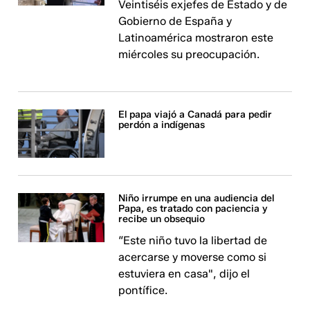
Veintiséis exjefes de Estado y de
Gobierno de España y
Latinoamérica mostraron este
miércoles su preocupación.
El papa viajó a Canadá para pedir
perdón a indígenas
Niño irrumpe en una audiencia del
Papa, es tratado con paciencia y
recibe un obsequio
“Este niño tuvo la libertad de
acercarse y moverse como si
estuviera en casa", dijo el
pontífice.