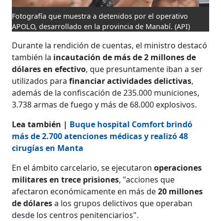
Fotografía que muestra a detenidos por el operativo
APOLO, desarrollado en la provincia de Manabí.
(API)
Durante la rendición de cuentas, el ministro destacó
también la
incautación de más de 2 millones de
dólares en efectivo
, que presuntamente iban a ser
utilizados para
financiar actividades delictivas
,
además de la confiscación de 235.000 municiones,
3.738 armas de fuego y más de 68.000 explosivos.
Lea también |
Buque hospital Comfort brindó
más de 2.700 atenciones médicas y realizó 48
cirugías en Manta
En el ámbito carcelario, se ejecutaron
operaciones
militares en trece prisiones
, "acciones que
afectaron económicamente en más de
20 millones
de dólares
a los grupos delictivos que operaban
desde los centros penitenciarios".