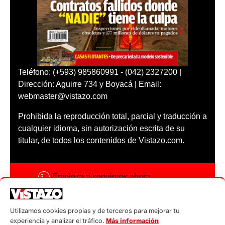
Teléfono: (+593) 985860991 - (042) 2327200 |
Dirección: Aguirre 734 y Boyacá | Email:
webmaster@vistazo.com
Prohibida la reproducción total, parcial y traducción a
cualquier idioma, sin autorización escrita de su
titular, de todos los contenidos de Vistazo.com.
Empieza a seguirnos ahora
Activar notificaciones
Utilizamos cookies propias y de terceros para mejorar tu
Código ética
experiencia y analizar el tráfico.
Más información