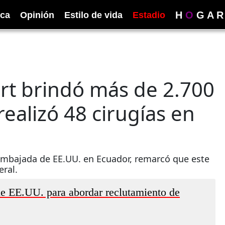
H
O
G
A
R
ica
Opinión
Estilo de vida
Estadio
rt brindó más de 2.700
ealizó 48 cirugías en
Embajada de EE.UU. en Ecuador, remarcó que este
eral.
de EE.UU. para abordar reclutamiento de