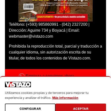
Teléfono: (+593) 985860991 - (042) 2327200 |
Dirección: Aguirre 734 y Boyacá | Email:
webmaster@vistazo.com
Prohibida la reproducción total, parcial y traducción a
cualquier idioma, sin autorización escrita de su
titular, de todos los contenidos de Vistazo.com.
Empieza a seguirnos ahora
Activar notificaciones
Utilizamos cookies propias y de terceros para mejorar tu
Código ética
experiencia y analizar el tráfico.
Más información
Sugerencias a:
CONFIGURAR
ACEPTAR
sugerencias@vistazo.com