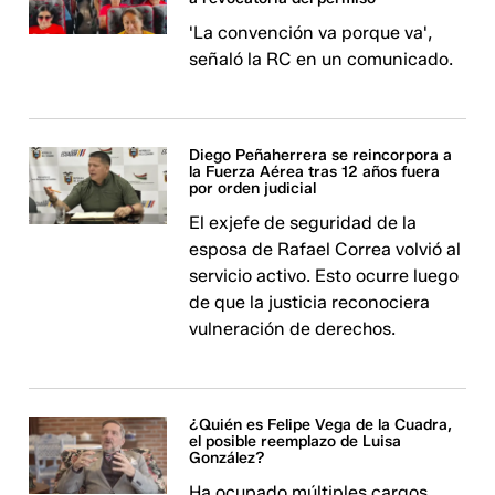
'La convención va porque va',
señaló la RC en un comunicado.
Diego Peñaherrera se reincorpora a
la Fuerza Aérea tras 12 años fuera
por orden judicial
El exjefe de seguridad de la
esposa de Rafael Correa volvió al
servicio activo. Esto ocurre luego
de que la justicia reconociera
vulneración de derechos.
¿Quién es Felipe Vega de la Cuadra,
el posible reemplazo de Luisa
González?
Ha ocupado múltiples cargos