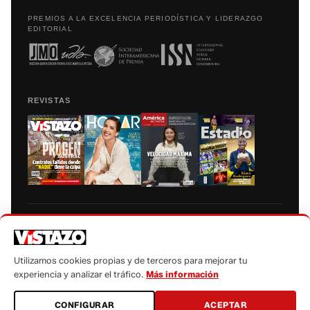
PREMIOS A LA EXCELENCIA PERIODÍSTICA Y LIDERAZGO
EDITORIAL
REVISTAS
Prohibida la reproducción total, parcial y traducción a cualquier idioma, sin
autorización escrita de su titular, de todos los contenidos de Vistazo.com.
Utilizamos cookies propias y de terceros para mejorar tu
experiencia y analizar el tráfico.
Más información
CONFIGURAR
ACEPTAR