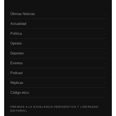
Últimas Noticias
›
Actualidad
›
Política
›
Opinión
›
Deportes
›
Eventos
›
Podcast
›
Réplicas
›
Código etico
›
PREMIOS A LA EXCELENCIA PERIODÍSTICA Y LIDERAZGO
EDITORIAL