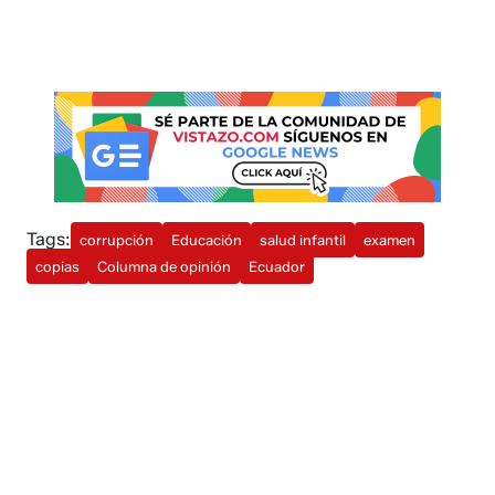
Tags:
corrupción
Educación
salud infantil
examen
copias
Columna de opinión
Ecuador