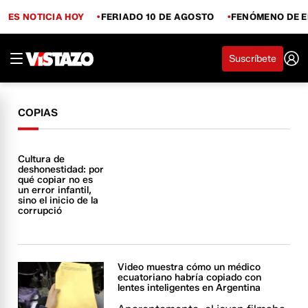
ES NOTICIA HOY
FERIADO 10 DE AGOSTO
FENÓMENO DE E
Suscríbete
COPIAS
Cultura de
deshonestidad: por
qué copiar no es
un error infantil,
sino el inicio de la
corrupció
Video muestra cómo un médico
ecuatoriano habría copiado con
lentes inteligentes en Argentina