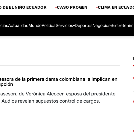
 DE EL NIÑO ECUADOR
CASO PROGEN
CLIMA EN ECUAD
icias
Actualidad
Mundo
Política
Servicios
Deportes
Negocios
Entretenim
sesora de la primera dama colombiana la implican en
upción
 asesora de Verónica Alcocer, esposa del presidente
 Audios revelan supuestos control de cargos.