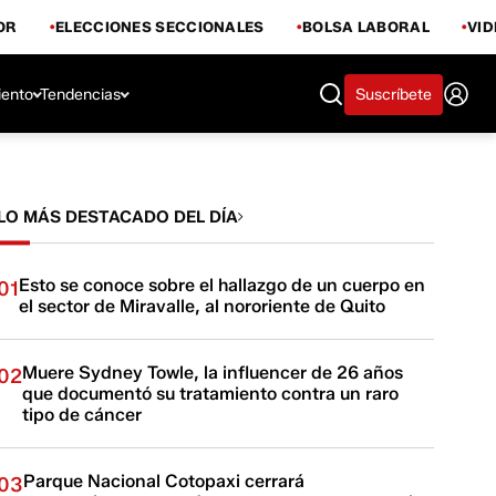
OR
ELECCIONES SECCIONALES
BOLSA LABORAL
VI
iento
Tendencias
Suscríbete
LO MÁS DESTACADO DEL DÍA
Esto se conoce sobre el hallazgo de un cuerpo en
01
el sector de Miravalle, al nororiente de Quito
Muere Sydney Towle, la influencer de 26 años
02
que documentó su tratamiento contra un raro
tipo de cáncer
Parque Nacional Cotopaxi cerrará
03