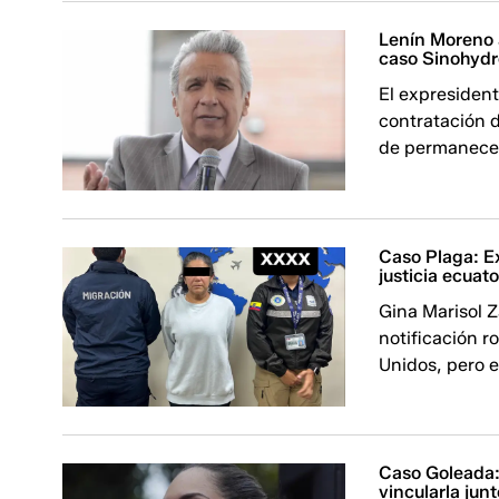
Lenín Moreno 
caso Sinohyd
El expresident
contratación d
de permanecer
Caso Plaga: E
justicia ecuat
Gina Marisol 
notificación ro
Unidos, pero e
Caso Goleada:
vincularla jun