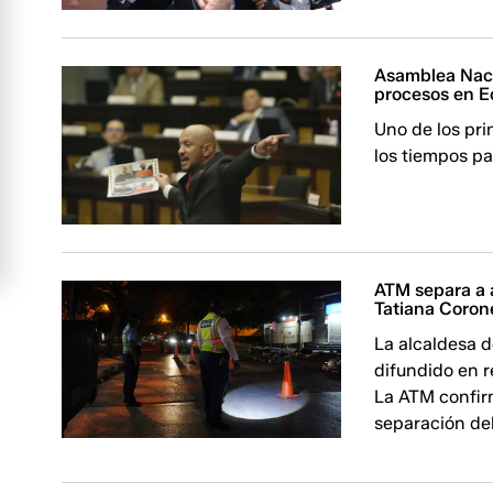
Asamblea Naci
procesos en E
Uno de los pri
los tiempos par
ATM separa a 
Tatiana Corone
La alcaldesa 
difundido en r
La ATM confirm
separación del