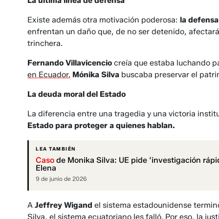
La última línea de defensa
Existe además otra motivación poderosa:
la defensa
enfrentan un daño que, de no ser detenido, afectará
trinchera.
Fernando Villavicencio
creía que estaba luchando pa
en Ecuador.
Mónika Silva
buscaba preservar el patri
La deuda moral del Estado
La diferencia entre una tragedia y una victoria inst
Estado para proteger a quienes hablan.
LEA TAMBIÉN
Caso
de Monika Silva: UE pide ‘investigación rápi
Elena
9 de junio de 2026
A
Jeffrey Wigand
el sistema estadounidense terminó
Silva, el sistema ecuatoriano les falló. Por eso, la jus