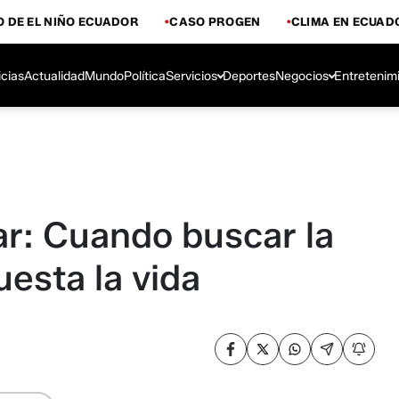
 DE EL NIÑO ECUADOR
CASO PROGEN
CLIMA EN ECUAD
icias
Actualidad
Mundo
Política
Servicios
Deportes
Negocios
Entretenim
ar: Cuando buscar la
esta la vida