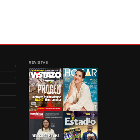
REVISTAS
›
›
›
›