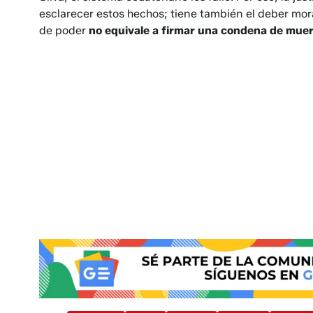
esclarecer estos hechos; tiene también el deber mo
de poder
no equivale a firmar una condena de muer