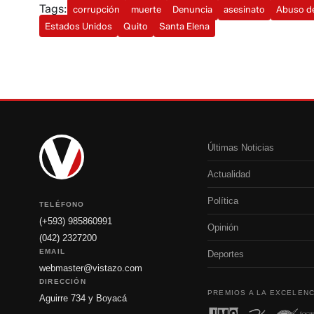
Tags:
corrupción
muerte
Denuncia
asesinato
Abuso d
Estados Unidos
Quito
Santa Elena
Últimas Noticias
Actualidad
Política
TELÉFONO
(+593) 985860991
Opinión
(042) 2327200
EMAIL
Deportes
webmaster@vistazo.com
DIRECCIÓN
PREMIOS A LA EXCELENC
Aguirre 734 y Boyacá