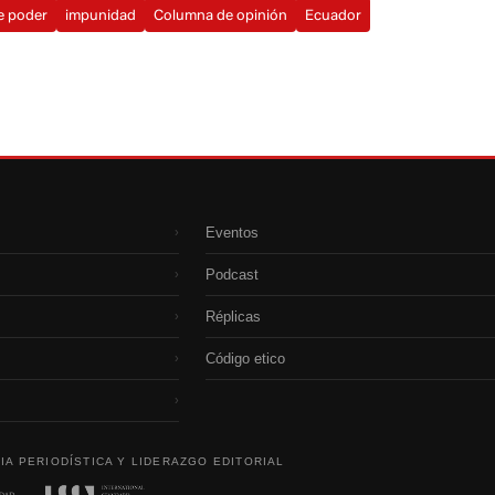
e poder
impunidad
Columna de opinión
Ecuador
Eventos
›
Podcast
›
Réplicas
›
Código etico
›
›
IA PERIODÍSTICA Y LIDERAZGO EDITORIAL