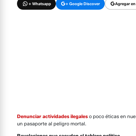
+ Whatsapp
+ Google Discover
Agregar en
Denunciar actividades ilegales
o poco éticas en nue
un pasaporte al peligro mortal.
Revelaciones que sacuden el tablero político