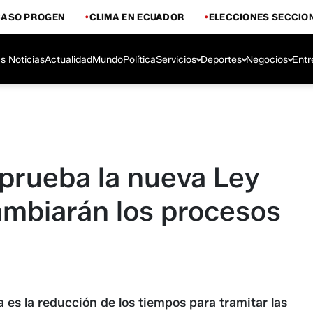
CASO PROGEN
CLIMA EN ECUADOR
ELECCIONES SECCIO
s Noticias
Actualidad
Mundo
Política
Servicios
Deportes
Negocios
Entr
prueba la nueva Ley
cambiarán los procesos
 es la reducción de los tiempos para tramitar las