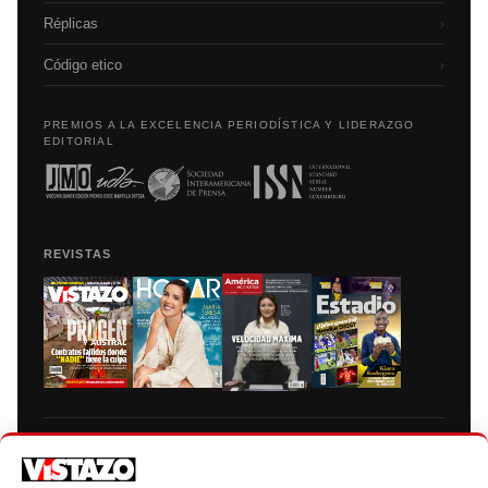
Réplicas
›
Código etico
›
PREMIOS A LA EXCELENCIA PERIODÍSTICA Y LIDERAZGO
EDITORIAL
REVISTAS
Prohibida la reproducción total, parcial y traducción a cualquier idioma, sin
autorización escrita de su titular, de todos los contenidos de Vistazo.com.