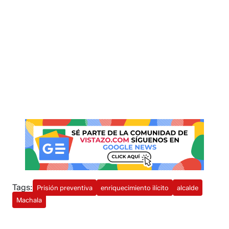
Tags:
Prisión preventiva
enriquecimiento ilícito
alcalde
Machala