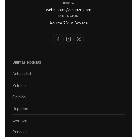
EMAIL
webmaster@vistazo.com
DIRECCIÓN
Aguirre 734 y Boyacá
Últimas Noticias
›
Actualidad
›
Política
›
Opinión
›
Deportes
›
Eventos
›
Podcast
›