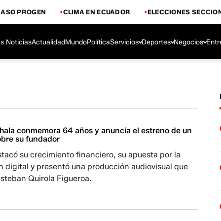
CASO PROGEN
CLIMA EN ECUADOR
ELECCIONES SECCIO
s Noticias
Actualidad
Mundo
Política
Servicios
Deportes
Negocios
Entr
ala conmemora 64 años y anuncia el estreno de un
bre su fundador
tacó su crecimiento financiero, su apuesta por la
 digital y presentó una producción audiovisual que
steban Quirola Figueroa.