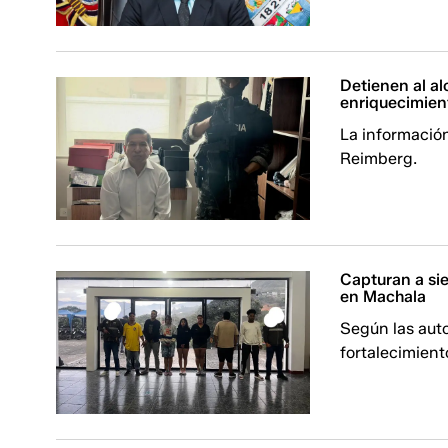
Detienen al a
enriquecimient
La información
Reimberg.
Capturan a sie
en Machala
Según las aut
fortalecimiento