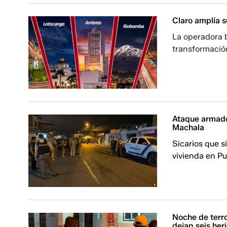
Claro amplía 
La operadora b
transformación
Ataque armado 
Machala
Sicarios que 
vivienda en Pu
Noche de terro
dejan seis he