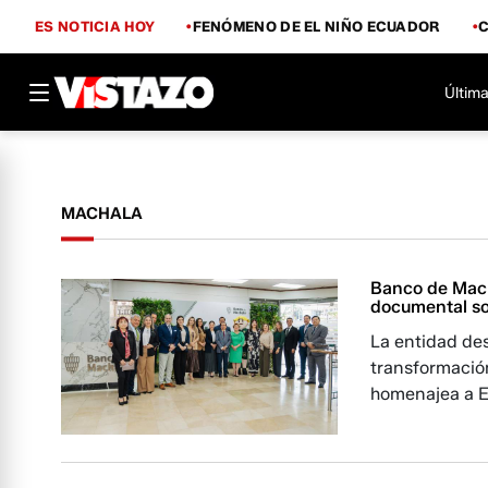
ES NOTICIA HOY
FENÓMENO DE EL NIÑO ECUADOR
Última
MACHALA
Banco de Mach
documental so
La entidad des
transformación
homenajea a E