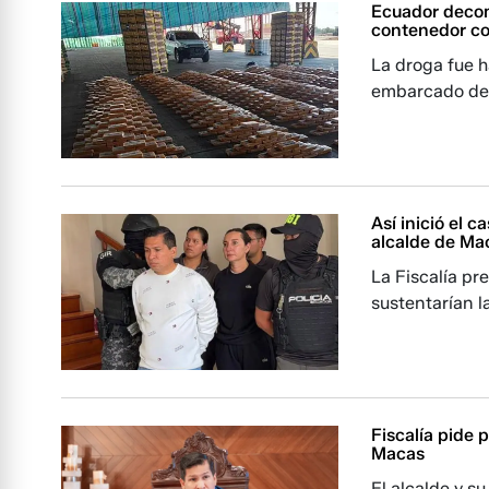
Ecuador decom
contenedor co
La droga fue h
embarcado desd
Así inició el c
alcalde de Ma
La Fiscalía pr
sustentarían l
Fiscalía pide 
Macas
El alcalde y s