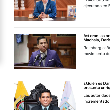
ejecutado en E
Así eran los p
Machala, Darí
Reimberg seña
movimiento de
¿Quién es Dar
presunto enriq
Las autoridad
incrementado d