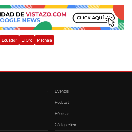
Ecuador
El Oro
Machala
Eventos
›
Podcast
›
Réplicas
›
Código etico
›