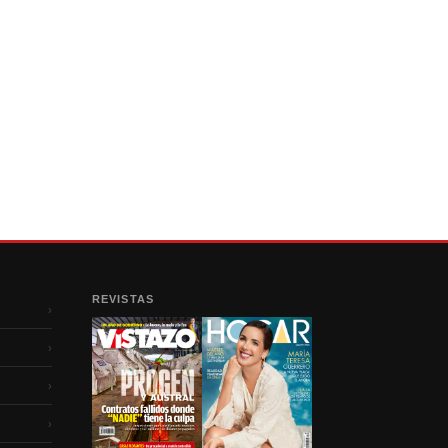
REVISTAS
›
›
›
›