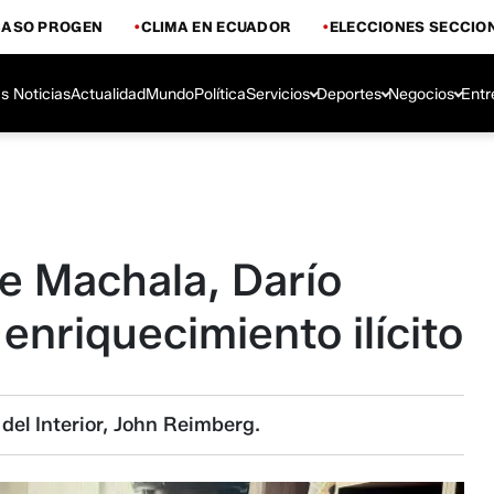
CASO PROGEN
CLIMA EN ECUADOR
ELECCIONES SECCIO
s Noticias
Actualidad
Mundo
Política
Servicios
Deportes
Negocios
Entr
de Machala, Darío
enriquecimiento ilícito
del Interior, John Reimberg.