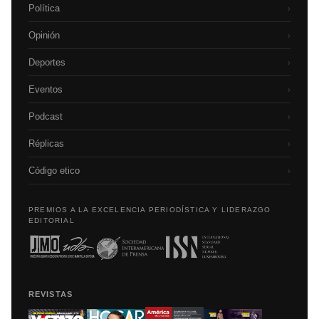
Política
›
Opinión
›
Deportes
›
Eventos
›
Podcast
›
Réplicas
›
Código etico
›
PREMIOS A LA EXCELENCIA PERIODÍSTICA Y LIDERAZGO
EDITORIAL
REVISTAS