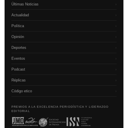
Últimas Noticias
›
Actualidad
›
Política
›
Opinión
›
Deportes
›
Eventos
›
Podcast
›
Réplicas
›
Código etico
›
PREMIOS A LA EXCELENCIA PERIODÍSTICA Y LIDERAZGO
EDITORIAL