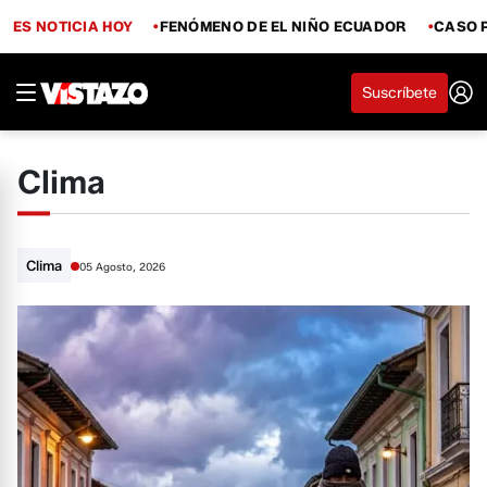
ES NOTICIA HOY
FENÓMENO DE EL NIÑO ECUADOR
CASO 
Suscríbete
Clima
Clima
05 Agosto, 2026