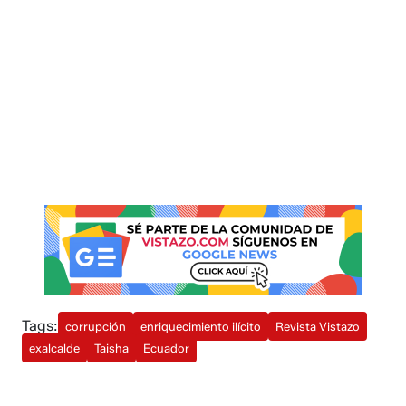
Tags:
corrupción
enriquecimiento ilícito
Revista Vistazo
exalcalde
Taisha
Ecuador