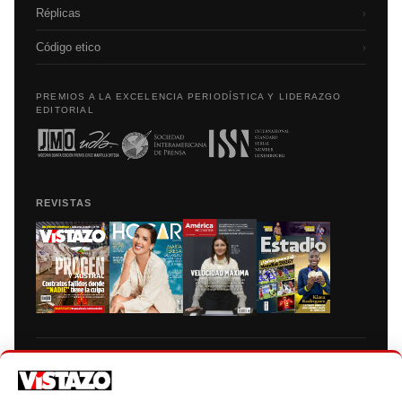
Réplicas
›
Código etico
›
PREMIOS A LA EXCELENCIA PERIODÍSTICA Y LIDERAZGO
EDITORIAL
REVISTAS
Prohibida la reproducción total, parcial y traducción a cualquier idioma, sin
autorización escrita de su titular, de todos los contenidos de Vistazo.com.