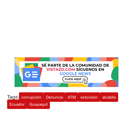
Tags:
corrupción
Denuncia
ATM
extorsión
alcaldía
Ecuador
Guayaquil