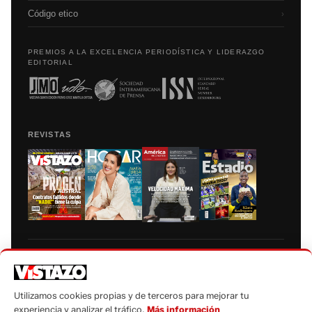
Código etico
›
PREMIOS A LA EXCELENCIA PERIODÍSTICA Y LIDERAZGO
EDITORIAL
REVISTAS
Prohibida la reproducción total, parcial y traducción a cualquier idioma, sin
autorización escrita de su titular, de todos los contenidos de Vistazo.com.
Utilizamos cookies propias y de terceros para mejorar tu
experiencia y analizar el tráfico.
Más información