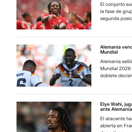
El conjunto eu
la fase de grup
segunda posic
Alemania vence
Mundial
Alemania selló 
Mundial 2026 t
doblete decis
Elye Wahi, jug
ante Alemania
El atacante h
abierta en Fr