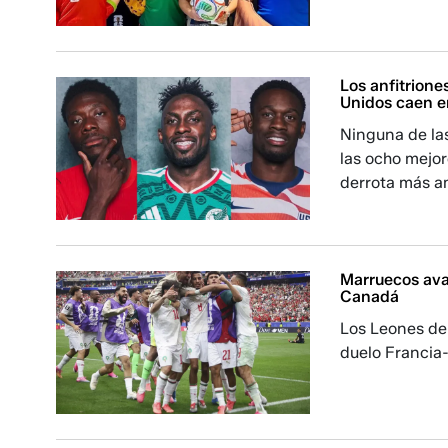
Los anfitrion
Unidos caen e
Ninguna de las
las ocho mejor
derrota más a
Marruecos avan
Canadá
Los Leones del
duelo Francia