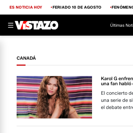
ES NOTICIA HOY
FERIADO 10 DE AGOSTO
FENÓMENO
Últimas Not
CANADÁ
Karol G enfre
una fan habló 
El concierto d
una serie de 
el debate entr