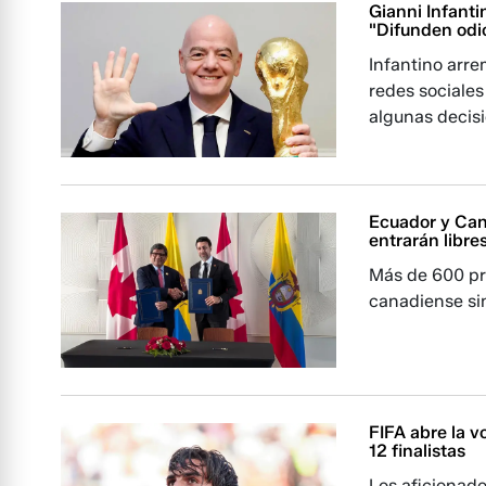
Gianni Infanti
"Difunden odi
Infantino arr
redes sociales
algunas decis
Ecuador y Can
entrarán libre
Más de 600 pr
canadiense si
FIFA abre la v
12 finalistas
Los aficionado