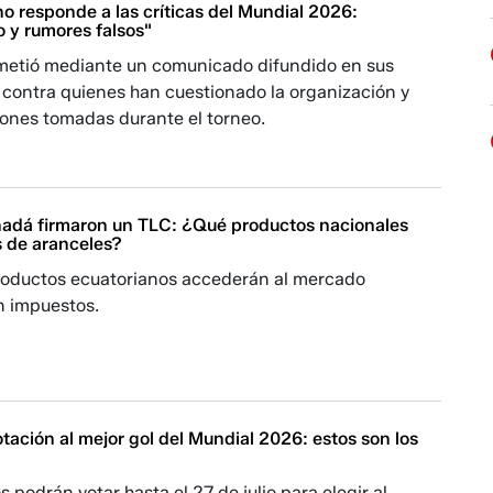
no responde a las críticas del Mundial 2026:
o y rumores falsos"
emetió mediante un comunicado difundido en sus
 contra quienes han cuestionado la organización y
iones tomadas durante el torneo.
adá firmaron un TLC: ¿Qué productos nacionales
s de aranceles?
oductos ecuatorianos accederán al mercado
n impuestos.
otación al mejor gol del Mundial 2026: estos son los
s podrán votar hasta el 27 de julio para elegir al