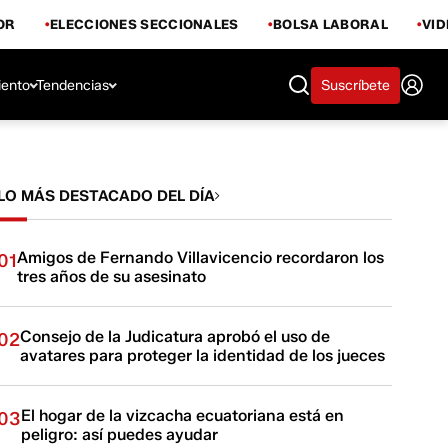
OR
ELECCIONES SECCIONALES
BOLSA LABORAL
VI
iento
Tendencias
Suscríbete
LO MÁS DESTACADO DEL DÍA
Amigos de Fernando Villavicencio recordaron los
01
tres años de su asesinato
Consejo de la Judicatura aprobó el uso de
02
avatares para proteger la identidad de los jueces
El hogar de la vizcacha ecuatoriana está en
03
peligro: así puedes ayudar