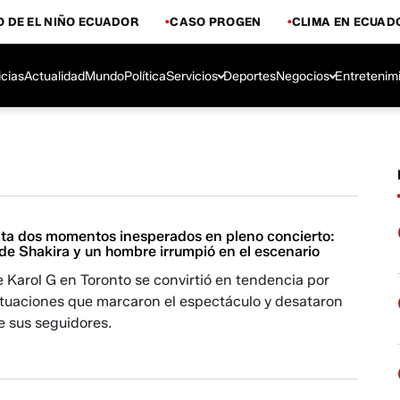
 DE EL NIÑO ECUADOR
CASO PROGEN
CLIMA EN ECUAD
icias
Actualidad
Mundo
Política
Servicios
Deportes
Negocios
Entretenim
nta dos momentos inesperados en pleno concierto:
de Shakira y un hombre irrumpió en el escenario
e Karol G en Toronto se convirtió en tendencia por
situaciones que marcaron el espectáculo y desataron
e sus seguidores.