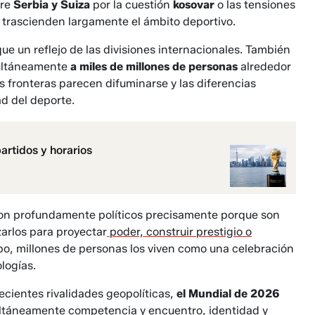
tre
Serbia y Suiza
por la cuestión
kosovar
o las tensiones
 trascienden largamente el ámbito deportivo.
e un reflejo de las divisiones internacionales. También
multáneamente
a miles de millones de personas
alrededor
 fronteras parecen difuminarse y las diferencias
d del deporte.
artidos y horarios
on profundamente políticos precisamente porque son
arlos para proyectar
poder, construir prestigio o
o, millones de personas los viven como una celebración
logías.
cientes rivalidades geopolíticas,
el Mundial de 2026
ultáneamente competencia y encuentro, identidad y