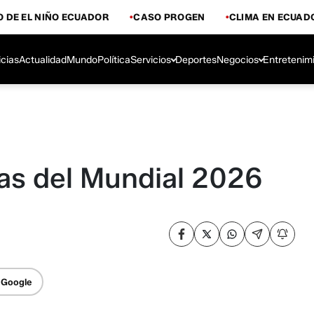
 DE EL NIÑO ECUADOR
CASO PROGEN
CLIMA EN ECUAD
icias
Actualidad
Mundo
Política
Servicios
Deportes
Negocios
Entretenim
cas del Mundial 2026
 Google