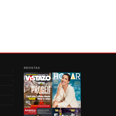
REVISTAS
›
›
›
›