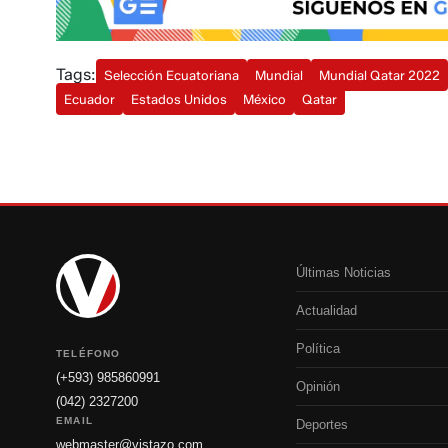
Tags:
Selección Ecuatoriana
Mundial
Mundial Qatar 2022
Ecuador
Estados Unidos
México
Qatar
Últimas Noticias
Actualidad
Política
TELÉFONO
(+593) 985860991
Opinión
(042) 2327200
EMAIL
Deportes
webmaster@vistazo.com