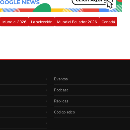
Mundial 2026
La selección
Mundial Ecuador 2026
Canadá
Eventos
›
Podcast
›
Réplicas
›
Código etico
›
›