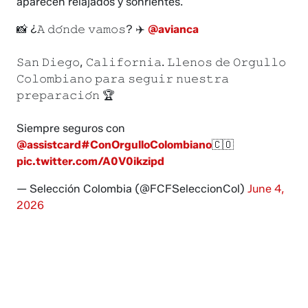
aparecen relajados y sonrientes.
📸 ¿𝙰 𝚍𝚘́𝚗𝚍𝚎 𝚟𝚊𝚖𝚘𝚜? ✈️
@avianca
𝚂𝚊𝚗 𝙳𝚒𝚎𝚐𝚘, 𝙲𝚊𝚕𝚒𝚏𝚘𝚛𝚗𝚒𝚊. 𝙻𝚕𝚎𝚗𝚘𝚜 𝚍𝚎 𝙾𝚛𝚐𝚞𝚕𝚕𝚘
𝙲𝚘𝚕𝚘𝚖𝚋𝚒𝚊𝚗𝚘 𝚙𝚊𝚛𝚊 𝚜𝚎𝚐𝚞𝚒𝚛 𝚗𝚞𝚎𝚜𝚝𝚛𝚊
𝚙𝚛𝚎𝚙𝚊𝚛𝚊𝚌𝚒𝚘́𝚗 🏆
Siempre seguros con
@assistcard
#ConOrgulloColombiano
🇨🇴
pic.twitter.com/A0V0ikzipd
— Selección Colombia (@FCFSeleccionCol)
June 4,
2026