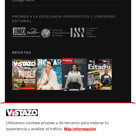
PREMIOS A LA EXCELENCIA PERIODÍSTICA Y LIDERAZGO
EDITORIAL
REVISTAS
Prohibida la reproducción total, parcial y traducción a cualquier idioma, sin
autorización escrita de su titular, de todos los contenidos de Vistazo.com.
Utilizamos cookies propias y de terceros para mejorar tu
experiencia y analizar el tráfico.
Más información