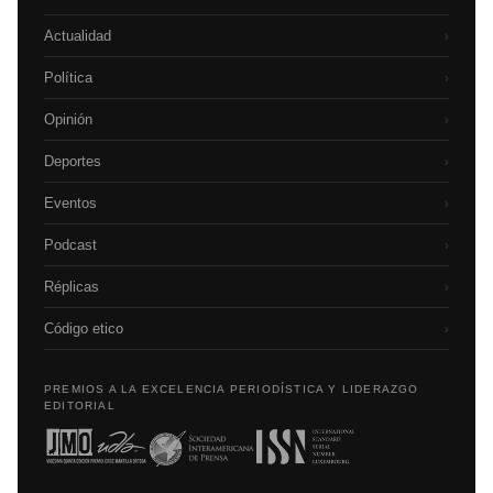
Actualidad
›
Política
›
Opinión
›
Deportes
›
Eventos
›
Podcast
›
Réplicas
›
Código etico
›
PREMIOS A LA EXCELENCIA PERIODÍSTICA Y LIDERAZGO
EDITORIAL