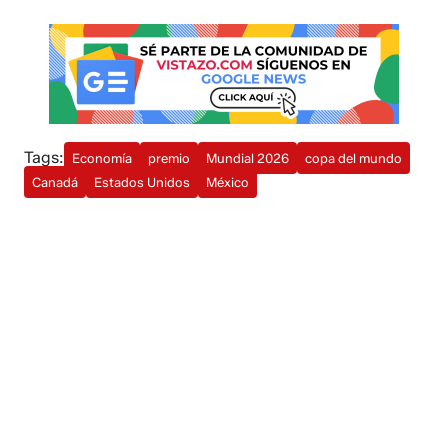
Tags:
Economía
premio
Mundial 2026
copa del mundo
Canadá
Estados Unidos
México