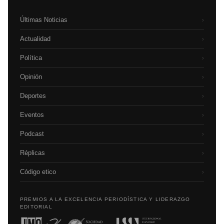
Últimas Noticias
›
Actualidad
›
Política
›
Opinión
›
Deportes
›
Eventos
›
Podcast
›
Réplicas
›
Código etico
›
PREMIOS A LA EXCELENCIA PERIODÍSTICA Y LIDERAZGO
EDITORIAL