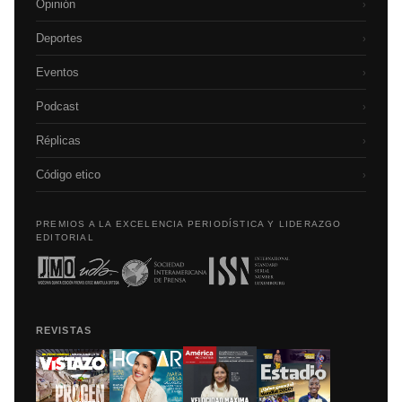
Opinión
›
Deportes
›
Eventos
›
Podcast
›
Réplicas
›
Código etico
›
PREMIOS A LA EXCELENCIA PERIODÍSTICA Y LIDERAZGO
EDITORIAL
REVISTAS