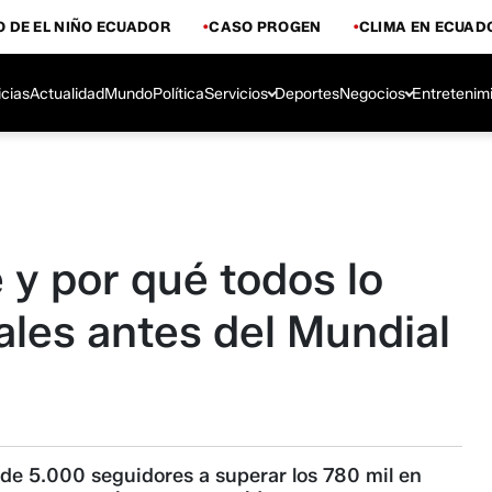
 DE EL NIÑO ECUADOR
CASO PROGEN
CLIMA EN ECUAD
icias
Actualidad
Mundo
Política
Servicios
Deportes
Negocios
Entretenim
y por qué todos lo
ales antes del Mundial
de 5.000 seguidores a superar los 780 mil en