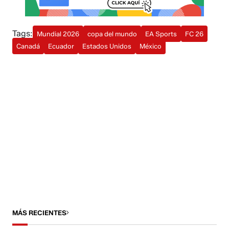
Tags:
Mundial 2026
copa del mundo
EA Sports
FC 26
Canadá
Ecuador
Estados Unidos
México
MÁS RECIENTES