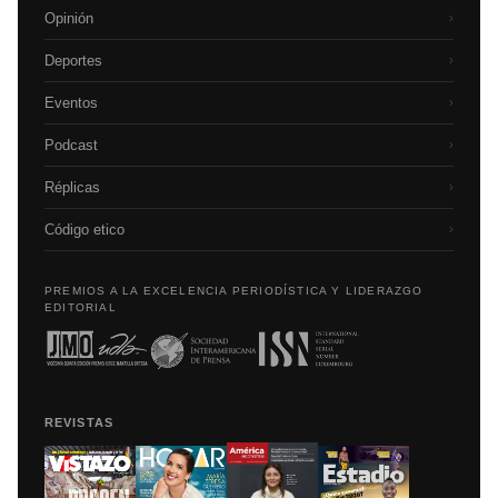
Opinión
›
Deportes
›
Eventos
›
Podcast
›
Réplicas
›
Código etico
›
PREMIOS A LA EXCELENCIA PERIODÍSTICA Y LIDERAZGO
EDITORIAL
REVISTAS