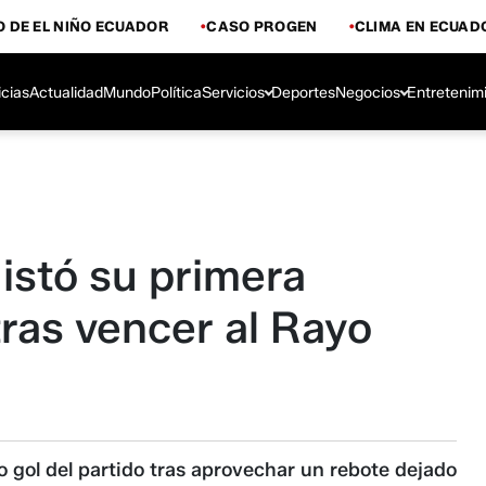
 DE EL NIÑO ECUADOR
CASO PROGEN
CLIMA EN ECUAD
icias
Actualidad
Mundo
Política
Servicios
Deportes
Negocios
Entretenim
istó su primera
ras vencer al Rayo
o gol del partido tras aprovechar un rebote dejado