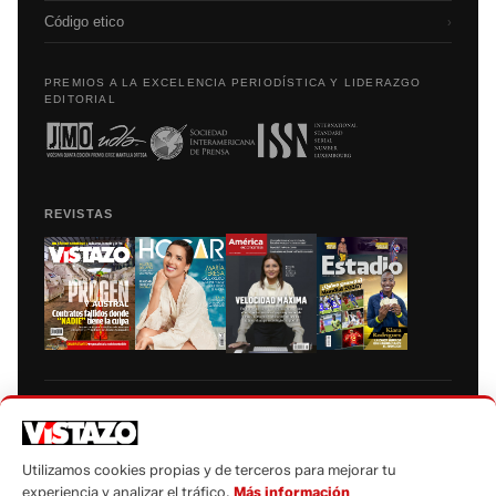
Código etico
›
PREMIOS A LA EXCELENCIA PERIODÍSTICA Y LIDERAZGO
EDITORIAL
REVISTAS
Prohibida la reproducción total, parcial y traducción a cualquier idioma, sin
autorización escrita de su titular, de todos los contenidos de Vistazo.com.
Utilizamos cookies propias y de terceros para mejorar tu
experiencia y analizar el tráfico.
Más información