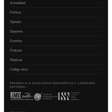
Actualidad
›
Política
›
Opinión
›
Deportes
›
Eventos
›
Podcast
›
Réplicas
›
Código etico
›
PREMIOS A LA EXCELENCIA PERIODÍSTICA Y LIDERAZGO
EDITORIAL