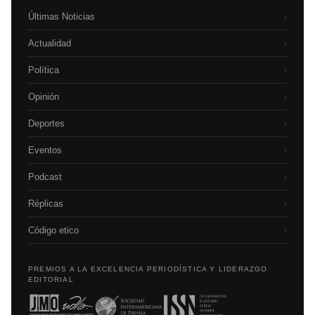
Últimas Noticias
›
Actualidad
›
Política
›
Opinión
›
Deportes
›
Eventos
›
Podcast
›
Réplicas
›
Código etico
›
PREMIOS A LA EXCELENCIA PERIODÍSTICA Y LIDERAZGO
EDITORIAL