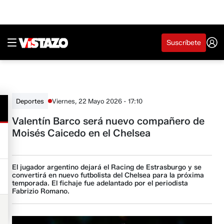
Suscríbete
Viernes, 22 Mayo 2026 - 17:10
Deportes
Valentín Barco será nuevo compañero de
Moisés Caicedo en el Chelsea
El jugador argentino dejará el Racing de Estrasburgo y se
convertirá en nuevo futbolista del Chelsea para la próxima
temporada. El fichaje fue adelantado por el periodista
Fabrizio Romano.